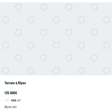
Terrain à Blyes
135 000€
446
m²
Blyes Ain