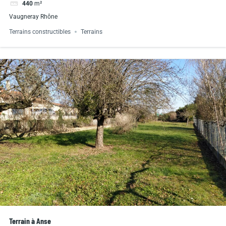
440
m²
Vaugneray Rhône
Terrains constructibles
Terrains
Terrain à Anse