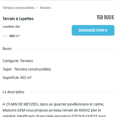
Terrains constructibles
Terrains
159 900€
Terrain à Loyettes
Loyettes Ain
DEMANDE D'INFO
402
m²
Bases
Catégorie
:
Terrains
Taper
:
Terrains constructibles
Superficie
:
402
m²
La description
A 25 MIN DE MEYZIEU, dans un quartier pavillionnaire et calme,
Maisons GEM vous propose un beau terrain de 400m2 plat et
viabilisé, bénéficiant d'une triple exposition EST-SUD-OUEST pour