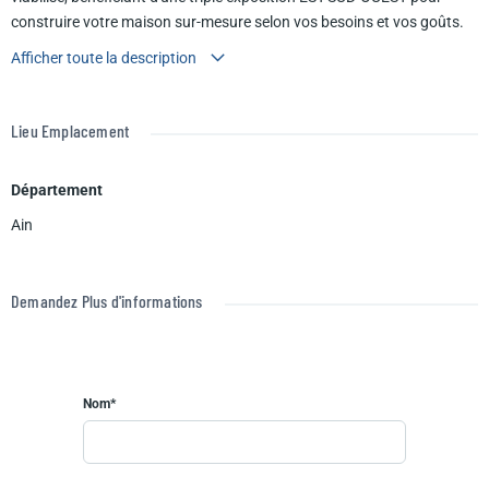
construire votre maison sur-mesure selon vos besoins et vos goûts.
Terrain constructible proposé en accord avec notre partenaire foncier
Afficher toute la description
selon disponibilité.
Lieu Emplacement
Département
Ain
Demandez Plus d'informations
Nom*